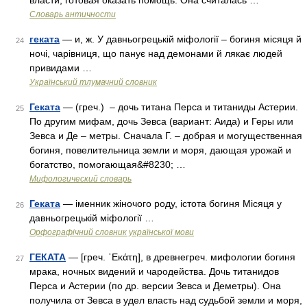
власти, готовая оказать помощь. Она считалась …
Словарь античности
геката
— и, ж. У давньогрецькій міфології – богиня місяця й
24
ночі, чарівниця, що панує над демонами й лякає людей
привидами …
Український тлумачний словник
Геката
— (греч.) – дочь титана Перса и титаниды Астерии.
25
По другим мифам, дочь Зевса (вариант: Аида) и Геры или
Зевса и Де – метры. Сначала Г. – добрая и могущественная
богиня, повелительница земли и моря, дающая урожай и
богатство, помогающая&#8230; …
Мифологический словарь
Геката
— іменник жіночого роду, істота богиня Місяця у
26
давньогрецькій міфології …
Орфографічний словник української мови
ГЕКАТА
— [греч. ῾Εκάτη], в древнегреч. мифологии богиня
27
мрака, ночных видений и чародейства. Дочь титанидов
Перса и Астерии (по др. версии Зевса и Деметры). Она
получила от Зевса в удел власть над судьбой земли и моря,