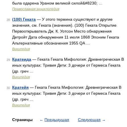
была одарена Ураном великой силой&#8230; …
Православная энциклопедия
(100) Геката
— У этого термина существуют и другие
28
значения, см. Геката (значения). (100) Геката Открытие
Первооткрыватель Дж. К. Уотсон Место обнаружения
Детройт Дата обнаружения 11 июля 1868 Эпоним Геката
Альтернативные обозначения 1955 QA …
Википедия
Кратеида
— Геката Геката Мифология: Древнегреческая В
29
иных культурах: Тривия Дети: 3 дочери от Гермеса Геката
(др. греч …
Википедия
Кратейя
— Геката Геката Мифология: Древнегреческая В
30
иных культурах: Тривия Дети: 3 дочери от Гермеса Геката
(др. греч …
Википедия
Страницы
←
Предыдущая
Следующая
→