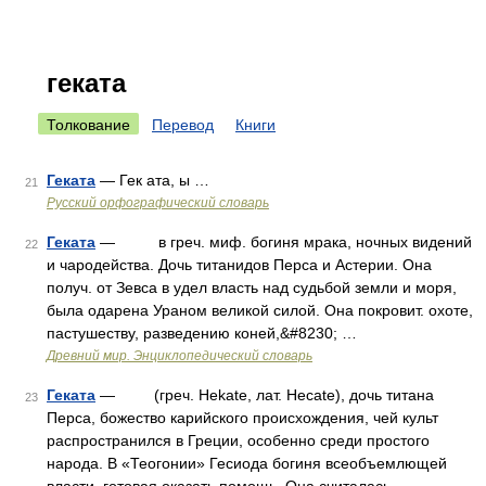
геката
Толкование
Перевод
Книги
Геката
— Гек ата, ы …
21
Русский орфографический словарь
Геката
— в греч. миф. богиня мрака, ночных видений
22
и чародейства. Дочь титанидов Перса и Астерии. Она
получ. от Зевса в удел власть над судьбой земли и моря,
была одарена Ураном великой силой. Она покровит. охоте,
пастушеству, разведению коней,&#8230; …
Древний мир. Энциклопедический словарь
Геката
— (греч. Hekate, лат. Hecate), дочь титана
23
Перса, божество карийского происхождения, чей культ
распространился в Греции, особенно среди простого
народа. В «Теогонии» Гесиода богиня всеобъемлющей